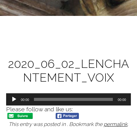
2020_06_02_LENCHA
NTEMENT_VOIX
Lecteur
00:00
00:00
audio
Please follow and like us:
This entry was posted in . Bookmark the
permalink
.