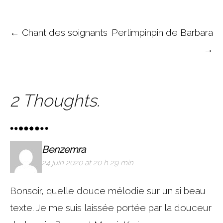
Post navigation
←
Chant des soignants
Perlimpinpin de Barbara
→
2 Thoughts.
Benzemra
24 juin 2020 at 20 h 29 min
Bonsoir, quelle douce mélodie sur un si beau
texte. Je me suis laissée portée par la douceur