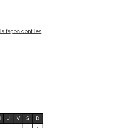
 la façon dont les
M
J
V
S
D