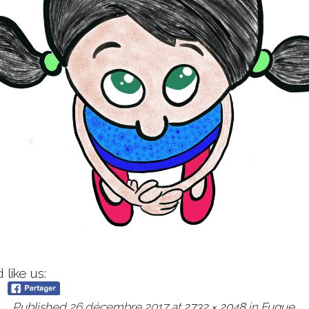
like us:
Published
26 décembre 2017
at
2732 × 2048
in
Fugue
.