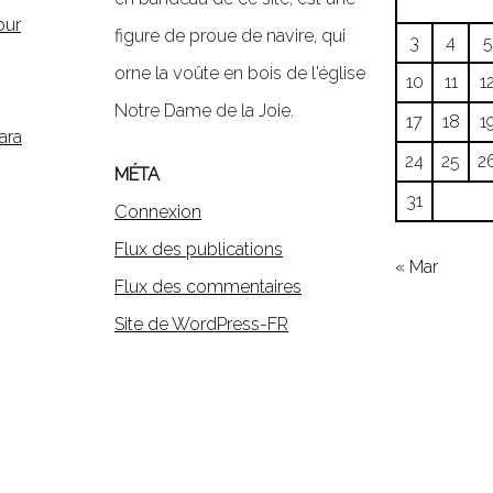
our
figure de proue de navire, qui
3
4
5
orne la voûte en bois de l'église
10
11
1
Notre Dame de la Joie.
17
18
1
ara
24
25
2
MÉTA
31
Connexion
Flux des publications
« Mar
Flux des commentaires
Site de WordPress-FR