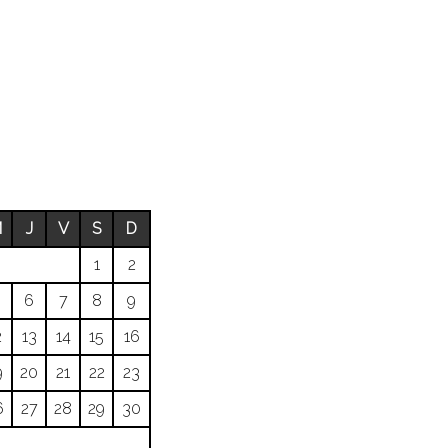
M
J
V
S
D
1
2
6
7
8
9
2
13
14
15
16
9
20
21
22
23
6
27
28
29
30