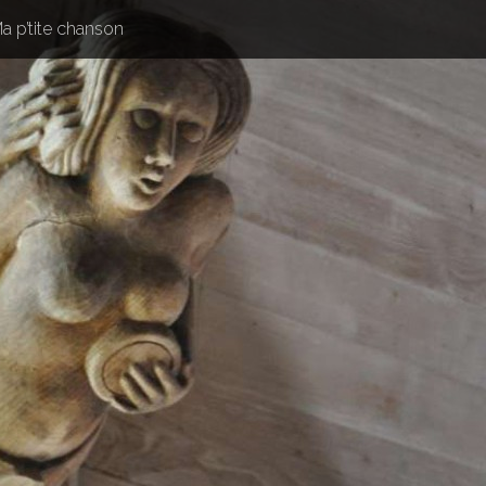
a p’tite chanson