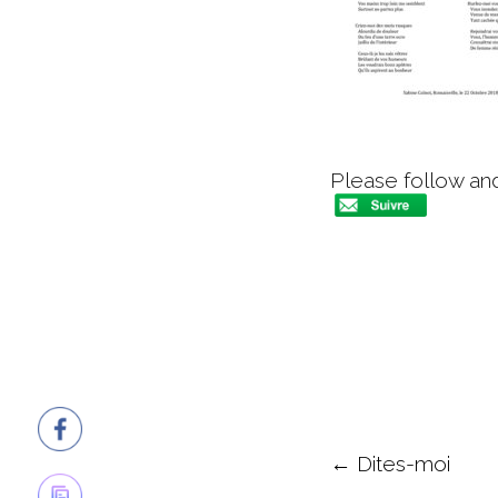
Please follow and 
Post navigation
←
Dites-moi