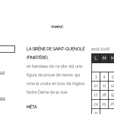
LA SIRÈNE DE SAINT-GUENOLÉ
août 2026
(FINISTÈRE),
L
M
en bandeau de ce site, est une
our
figure de proue de navire, qui
3
4
5
orne la voûte en bois de l'église
10
11
1
Notre Dame de la Joie.
17
18
1
ara
24
25
2
MÉTA
31