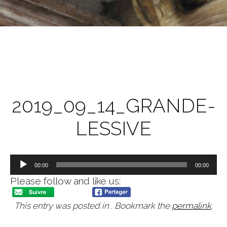
2019_09_14_GRANDE-
LESSIVE
Lecteur
00:00
00:00
audio
Please follow and like us:
This entry was posted in . Bookmark the
permalink
.