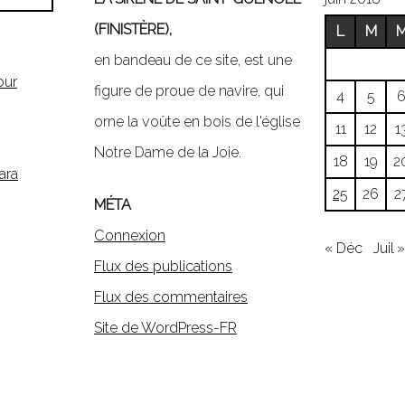
(FINISTÈRE),
L
M
en bandeau de ce site, est une
our
figure de proue de navire, qui
4
5
orne la voûte en bois de l'église
11
12
1
Notre Dame de la Joie.
18
19
2
ara
25
26
2
MÉTA
Connexion
« Déc
Juil »
Flux des publications
Flux des commentaires
Site de WordPress-FR