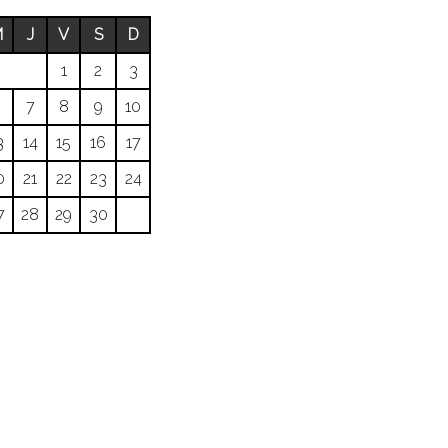
M
J
V
S
D
1
2
3
6
7
8
9
10
3
14
15
16
17
0
21
22
23
24
7
28
29
30