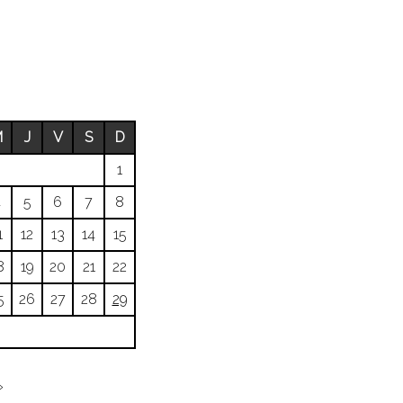
M
J
V
S
D
1
4
5
6
7
8
1
12
13
14
15
8
19
20
21
22
5
26
27
28
29
»