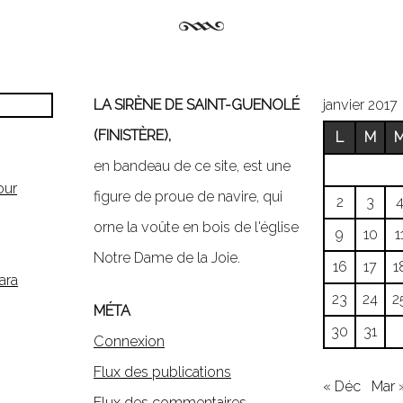
LA SIRÈNE DE SAINT-GUENOLÉ
janvier 2017
(FINISTÈRE),
L
M
en bandeau de ce site, est une
our
figure de proue de navire, qui
2
3
orne la voûte en bois de l'église
9
10
1
Notre Dame de la Joie.
16
17
1
ara
23
24
2
MÉTA
30
31
Connexion
Flux des publications
« Déc
Mar 
Flux des commentaires