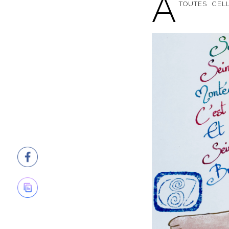
A
toutes cel